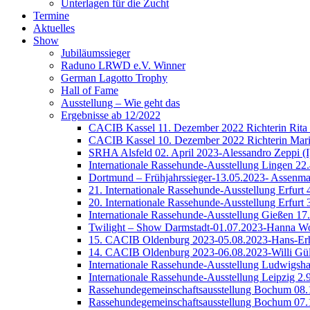
Unterlagen für die Zucht
Termine
Aktuelles
Show
Jubiläumssieger
Raduno LRWD e.V. Winner
German Lagotto Trophy
Hall of Fame
Ausstellung – Wie geht das
Ergebnisse ab 12/2022
CACIB Kassel 11. Dezember 2022 Richterin Rita 
CACIB Kassel 10. Dezember 2022 Richterin Marie
SRHA Alsfeld 02. April 2023-Alessandro Zeppi (I
Internationale Rassehunde-Ausstellung Lingen 22
Dortmund – Frühjahrssieger-13.05.2023- Assenma
21. Internationale Rassehunde-Ausstellung Erfur
20. Internationale Rassehunde-Ausstellung Erfurt
Internationale Rassehunde-Ausstellung Gießen 1
Twilight – Show Darmstadt-01.07.2023-Hanna W
15. CACIB Oldenburg 2023-05.08.2023-Hans-Erh
14. CACIB Oldenburg 2023-06.08.2023-Willi Gül
Internationale Rassehunde-Ausstellung Ludwigsh
Internationale Rassehunde-Ausstellung Leipzig 
Rassehundegemeinschaftsausstellung Bochum 08.
Rassehundegemeinschaftsausstellung Bochum 07.