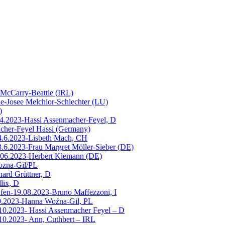
McCarry-Beattie (IRL)
-Josee Melchior-Schlechter (LU)
)
.4.2023-Hassi Assenmacher-Feyel, D
cher-Feyel Hassi (Germany)
t 4.6.2023-Lisbeth Mach, CH
 3.6.2023-Frau Margret Möller-Sieber (DE)
7.06.2023-Herbert Klemann (DE)
ozna-Gil/PL
ard Grüttner, D
lix, D
afen-19.08.2023-Bruno Maffezzoni, I
2.9.2023-Hanna Woźna-Gil, PL
10.2023- Hassi Assenmacher Feyel – D
10.2023- Ann, Cuthbert – IRL