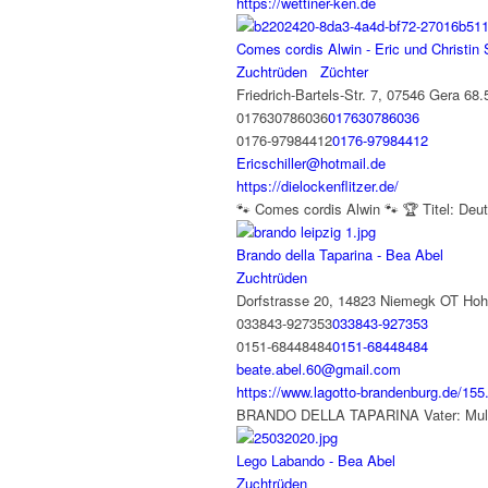
https://wettiner-ken.de
Comes cordis Alwin - Eric und Christin S
Zuchtrüden
Züchter
Friedrich-Bartels-Str. 7, 07546 Gera
68.
017630786036
017630786036
0176-97984412
0176-97984412
Ericschiller@hotmail.de
https://dielockenflitzer.de/
🐾 Comes cordis Alwin 🐾 🏆 Titel: Deu
Brando della Taparina - Bea Abel
Zuchtrüden
Dorfstrasse 20, 14823 Niemegk OT Hoh
033843-927353
033843-927353
0151-68448484
0151-68448484
beate.abel.60@gmail.com
https://www.lagotto-brandenburg.de/155
BRANDO DELLA TAPARINA Vater: Mult
Lego Labando - Bea Abel
Zuchtrüden