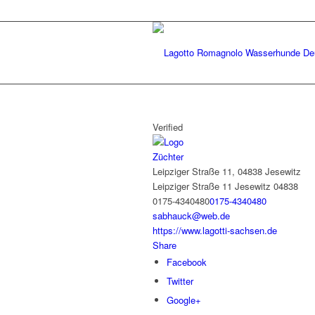
Verified
Züchter
Leipziger Straße 11, 04838 Jesewitz
Leipziger Straße 11
Jesewitz
04838
0175-4340480
0175-4340480
sabhauck@web.de
https://www.lagotti-sachsen.de
Share
Facebook
Twitter
Google+