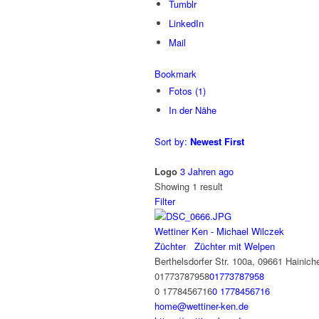
Tumblr
LinkedIn
Mail
Bookmark
Fotos (1)
In der Nähe
Sort by:
Newest First
Logo
3 Jahren ago
Showing 1 result
Filter
Wettiner Ken - Michael Wilczek
Züchter
Züchter mit Welpen
Berthelsdorfer Str. 100a, 09661 Hainich
01773787958
01773787958
0 1778456716
0 1778456716
home@wettiner-ken.de