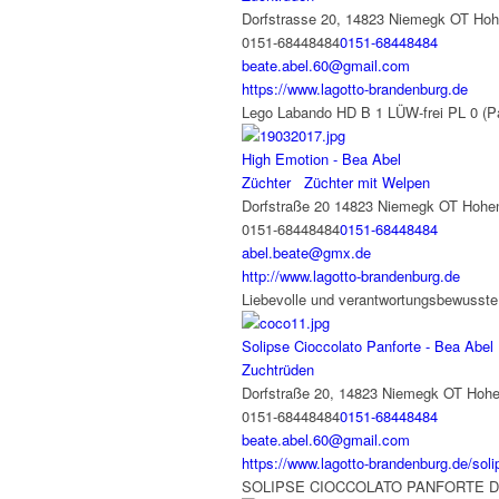
Dorfstrasse 20, 14823 Niemegk OT Hoh
0151-68448484
0151-68448484
beate.abel.60@gmail.com
https://www.lagotto-brandenburg.de
Lego Labando HD B 1 LÜW-frei PL 0 (Patel
High Emotion - Bea Abel
Züchter
Züchter mit Welpen
Dorfstraße 20 14823 Niemegk OT Hohe
0151-68448484
0151-68448484
abel.beate@gmx.de
http://www.lagotto-brandenburg.de
Liebevolle und verantwortungsbewusste
Solipse Cioccolato Panforte - Bea Abel
Zuchtrüden
Dorfstraße 20, 14823 Niemegk OT Hoh
0151-68448484
0151-68448484
beate.abel.60@gmail.com
https://www.lagotto-brandenburg.de/soli
SOLIPSE CIOCCOLATO PANFORTE Deuts