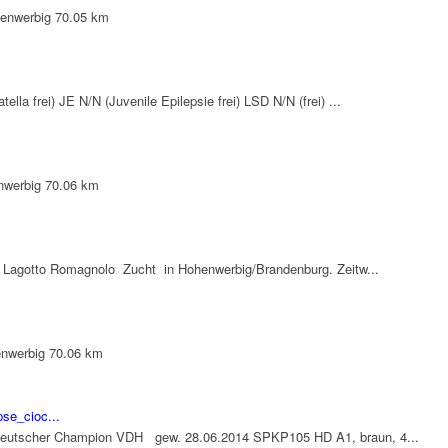
enwerbig
70.05 km
la frei) JE N/N (Juvenile Epilepsie frei) LSD N/N (frei) ...
nwerbig
70.06 km
 Lagotto Romagnolo Zucht in Hohenwerbig/Brandenburg. Zeitw...
enwerbig
70.06 km
pse_cioc...
cher Champion VDH gew. 28.06.2014 SPKP105 HD A1, braun, 4...