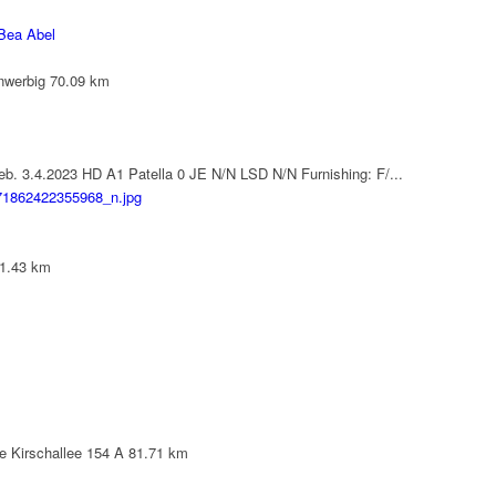
 Bea Abel
nwerbig
70.09 km
geb. 3.4.2023 HD A1 Patella 0 JE N/N LSD N/N Furnishing: F/...
1.43 km
 Kirschallee 154 A
81.71 km