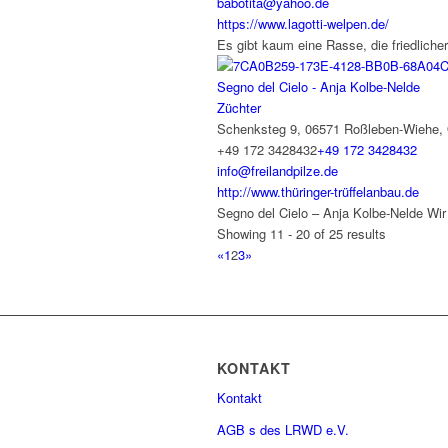
babotita@yahoo.de
https://www.lagotti-welpen.de/
Es gibt kaum eine Rasse, die friedlicher
Segno del Cielo - Anja Kolbe-Nelde
Züchter
Schenksteg 9, 06571 Roßleben-Wiehe,
+49 172 3428432
+49 172 3428432
info@freilandpilze.de
http://www.thüringer-trüffelanbau.de
Segno del Cielo – Anja Kolbe-Nelde Wir 
Showing 11 - 20 of 25 results
«
1
2
3
»
KONTAKT
Kontakt
AGB s des LRWD e.V.