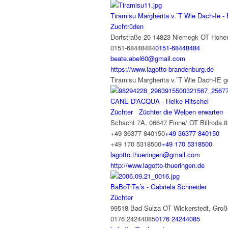
Tiramisu Margherita v. ́T Wie Dach-Ie -
Zuchtrüden
Dorfstraße 20 14823 Niemegk OT Hohe
0151-68448484
0151-68448484
beate.abel60@gmail.com
https://www.lagotto-brandenburg.de
Tiramisu Margherita v. ́T Wie Dach-IE 
CANE D'ACQUA - Heike Ritschel
Züchter
Züchter die Welpen erwarten
Schacht 7A, 06647 Finne/ OT Billroda
8
+49 36377 840150
+49 36377 840150
+49 170 5318500
+49 170 5318500
lagotto.thueringen@gmail.com
http://www.lagotto-thueringen.de
BaBoTiTa´s - Gabriela Schneider
Züchter
99518 Bad Sulza OT Wickerstedt, Große
0176 24244085
0176 24244085