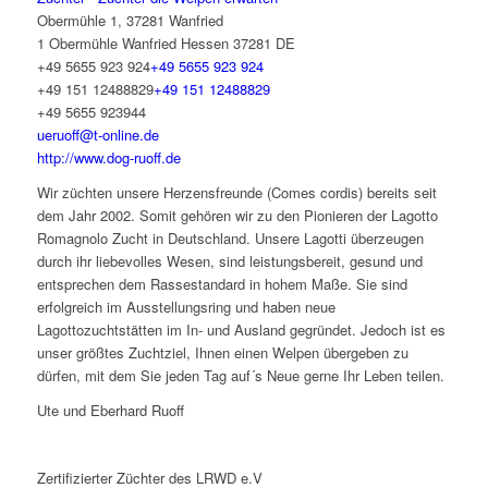
Obermühle 1, 37281 Wanfried
1 Obermühle
Wanfried
Hessen
37281
DE
+49 5655 923 924
+49 5655 923 924
+49 151 12488829
+49 151 12488829
+49 5655 923944
ueruoff@t-online.de
http://www.dog-ruoff.de
Wir züchten unsere Herzensfreunde (Comes cordis) bereits seit
dem Jahr 2002. Somit gehören wir zu den Pionieren der Lagotto
Romagnolo Zucht in Deutschland. Unsere Lagotti überzeugen
durch ihr liebevolles Wesen, sind leistungsbereit, gesund und
entsprechen dem Rassestandard in hohem Maße. Sie sind
erfolgreich im Ausstellungsring und haben neue
Lagottozuchtstätten im In- und Ausland gegründet. Jedoch ist es
unser größtes Zuchtziel, Ihnen einen Welpen übergeben zu
dürfen, mit dem Sie jeden Tag auf´s Neue gerne Ihr Leben teilen.
Ute und Eberhard Ruoff
Z
e
r
t
i
f
z
i
e
r
t
e
r
Z
ü
c
h
t
e
r
des LRWD e.V