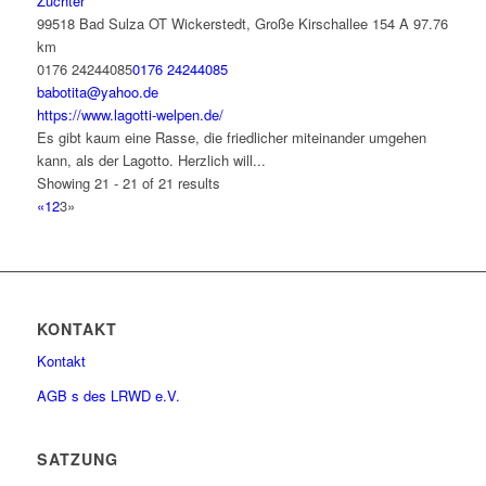
Züchter
99518 Bad Sulza OT Wickerstedt, Große Kirschallee 154 A
97.76
km
0176 24244085
0176 24244085
babotita@yahoo.de
https://www.lagotti-welpen.de/
Es gibt kaum eine Rasse, die friedlicher miteinander umgehen
kann, als der Lagotto. Herzlich will...
Showing 21 - 21 of 21 results
«
1
2
3
»
KONTAKT
Kontakt
AGB s des LRWD e.V.
SATZUNG