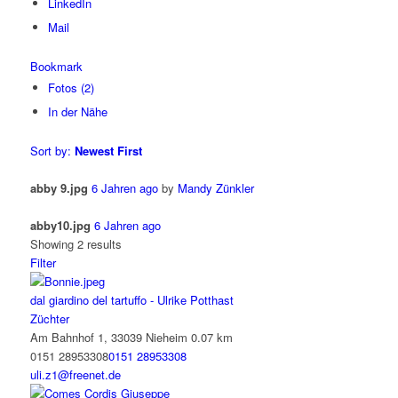
LinkedIn
Mail
Bookmark
Fotos (2)
In der Nähe
Sort by:
Newest First
abby 9.jpg
6 Jahren ago
by
Mandy Zünkler
abby10.jpg
6 Jahren ago
Showing 2 results
Filter
dal giardino del tartuffo - Ulrike Potthast
Züchter
Am Bahnhof 1, 33039 Nieheim
0.07 km
0151 28953308
0151 28953308
uli.z1@freenet.de