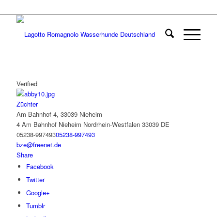
Verified
Züchter
Am Bahnhof 4, 33039 Nieheim
4 Am Bahnhof
Nieheim
Nordrhein-Westfalen
33039
DE
05238-997493
05238-997493
bze@freenet.de
Share
Facebook
Twitter
Google+
Tumblr