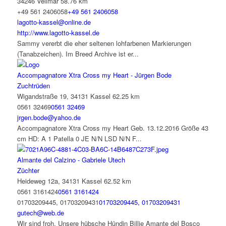
34246 Vellmar
58.76 km
+49 561 2406058
+49 561 2406058
lagotto-kassel@online.de
http://www.lagotto-kassel.de
Sammy vererbt die eher seltenen lohfarbenen Markierungen
(Tanabzeichen). Im Breed Archive ist er...
Accompagnatore Xtra Cross my Heart - Jürgen Bode
Zuchtrüden
Wigandstraße 19, 34131 Kassel
62.25 km
0561 32469
0561 32469
jrgen.bode@yahoo.de
Accompagnatore Xtra Cross my Heart Geb. 13.12.2016 Größe 43
cm HD: A 1 Patella 0 JE N/N LSD N/N F...
Almante del Calzino - Gabriele Utech
Züchter
Heideweg 12a, 34131 Kassel
62.52 km
0561 3161424
0561 3161424
01703209445, 01703209431
01703209445, 01703209431
gutech@web.de
Wir sind froh. Unsere hübsche Hündin Billie Amante del Bosco