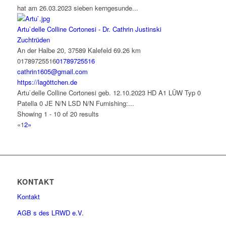
hat am 26.03.2023 sieben kerngesunde...
Artu`delle Colline Cortonesi - Dr. Cathrin Justinski
Zuchtrüden
An der Halbe 20, 37589 Kalefeld
69.26 km
01789725516
01789725516
cathrin1605@gmail.com
https://lagöttchen.de
Artu`delle Colline Cortonesi geb. 12.10.2023 HD A1 LÜW Typ 0
Patella 0 JE N/N LSD N/N Furnishing:...
Showing 1 - 10 of 20 results
«
1
2
»
KONTAKT
Kontakt
AGB s des LRWD e.V.