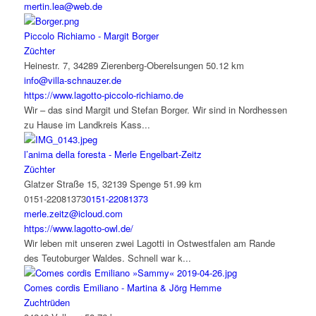
mertin.lea@web.de
Piccolo Richiamo - Margit Borger
Züchter
Heinestr. 7, 34289 Zierenberg-Oberelsungen
50.12 km
info@villa-schnauzer.de
https://www.lagotto-piccolo-richiamo.de
Wir – das sind Margit und Stefan Borger. Wir sind in Nordhessen
zu Hause im Landkreis Kass...
l’anima della foresta - Merle Engelbart-Zeitz
Züchter
Glatzer Straße 15, 32139 Spenge
51.99 km
0151-22081373
0151-22081373
merle.zeitz@icloud.com
https://www.lagotto-owl.de/
Wir leben mit unseren zwei Lagotti in Ostwestfalen am Rande
des Teutoburger Waldes. Schnell war k...
Comes cordis Emiliano - Martina & Jörg Hemme
Zuchtrüden