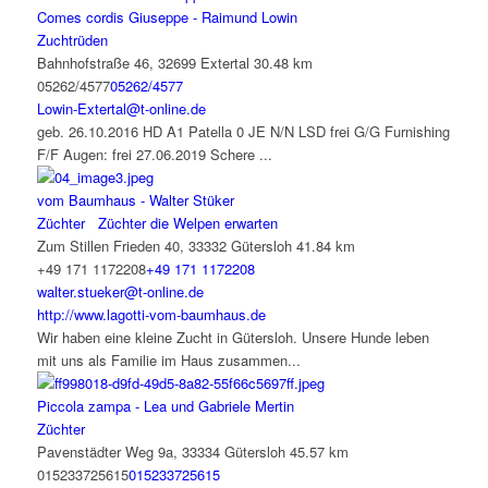
Comes cordis Giuseppe - Raimund Lowin
Zuchtrüden
Bahnhofstraße 46, 32699 Extertal
30.48 km
05262/4577
05262/4577
Lowin-Extertal@t-online.de
geb. 26.10.2016 HD A1 Patella 0 JE N/N LSD frei G/G Furnishing
F/F Augen: frei 27.06.2019 Schere ...
vom Baumhaus - Walter Stüker
Züchter
Züchter die Welpen erwarten
Zum Stillen Frieden 40, 33332 Gütersloh
41.84 km
+49 171 1172208
+49 171 1172208
walter.stueker@t-online.de
http://www.lagotti-vom-baumhaus.de
Wir haben eine kleine Zucht in Gütersloh. Unsere Hunde leben
mit uns als Familie im Haus zusammen...
Piccola zampa - Lea und Gabriele Mertin
Züchter
Pavenstädter Weg 9a, 33334 Gütersloh
45.57 km
015233725615
015233725615