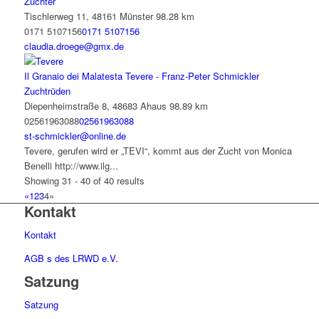
Züchter
Tischlerweg 11, 48161 Münster
98.28 km
0171 5107156
0171 5107156
claudia.droege@gmx.de
Il Granaio dei Malatesta Tevere - Franz-Peter Schmickler
Zuchtrüden
Diepenheimstraße 8, 48683 Ahaus
98.89 km
02561963088
02561963088
st-schmickler@online.de
Tevere, gerufen wird er „TEVI“, kommt aus der Zucht von Monica
Benelli http://www.ilg...
Showing 31 - 40 of 40 results
«
1
2
3
4
»
Kontakt
Kontakt
AGB s des LRWD e.V.
Satzung
Satzung