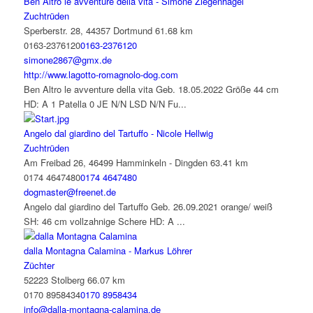
Ben Altro le avventure della vita - Simone Ziegenhagel
Zuchtrüden
Sperberstr. 28, 44357 Dortmund
61.68 km
0163-2376120
0163-2376120
simone2867@gmx.de
http://www.lagotto-romagnolo-dog.com
Ben Altro le avventure della vita Geb. 18.05.2022 Größe 44 cm
HD: A 1 Patella 0 JE N/N LSD N/N Fu...
Angelo dal giardino del Tartuffo - Nicole Hellwig
Zuchtrüden
Am Freibad 26, 46499 Hamminkeln - Dingden
63.41 km
0174 4647480
0174 4647480
dogmaster@freenet.de
Angelo dal giardino del Tartuffo Geb. 26.09.2021 orange/ weiß
SH: 46 cm vollzahnige Schere HD: A ...
dalla Montagna Calamina - Markus Löhrer
Züchter
52223 Stolberg
66.07 km
0170 8958434
0170 8958434
info@dalla-montagna-calamina.de