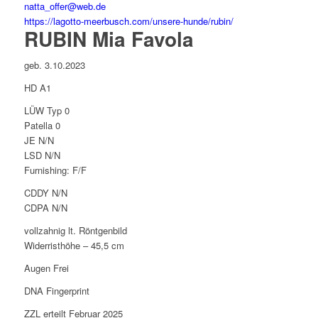
natta_offer@web.de
https://lagotto-meerbusch.com/unsere-hunde/rubin/
RUBIN Mia Favola
geb. 3.10.2023
HD A1
LÜW Typ 0
Patella 0
JE N/N
LSD N/N
Furnishing: F/F
CDDY N/N
CDPA N/N
vollzahnig lt. Röntgenbild
Widerristhöhe – 45,5 cm
Augen Frei
DNA Fingerprint
ZZL erteilt Februar 2025