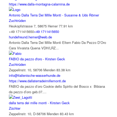
https://www.dalla-montagna-calamina.de
Antonio Dalla Terra Dei Mille Monti - Susanne & Udo Römer
Zuchtrüden
Heukopfstrasse 7, 58675 Hemer
77.91 km
+49 1711415650
+49 1711415650
hundefreund.hemer@web.de
Antonio Dalla Terra Dei Mille Monti Eltern Fabio Da Pezzo D’Oro
Cara Vivaista Quena VDH/LRZ...
FABIO da pezzo d'oro - Kirsten Geck
Zuchtrüden
Zeppelinstr. 10, 58706 Menden
83.38 km
info@italienische-wasserhunde.de
https://www.dallaterradeimillemonti.de
FABIO da pezzo d’oro Cookie dello Spirito del Bosco x Bibiana
da pezzo d’oro geb.07....
dalla terra dei mille monti - Kirsten Geck
Züchter
Zeppelinstr. 10, D-58706 Menden
83.43 km