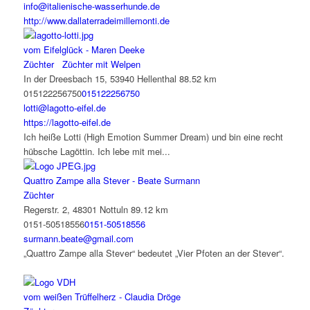
info@italienische-wasserhunde.de
http://www.dallaterradeimillemonti.de
vom Eifelglück - Maren Deeke
Züchter
Züchter mit Welpen
In der Dreesbach 15, 53940 Hellenthal
88.52 km
015122256750
015122256750
lotti@lagotto-eifel.de
https://lagotto-eifel.de
Ich heiße Lotti (High Emotion Summer Dream) und bin eine recht
hübsche Lagöttin. Ich lebe mit mei...
Quattro Zampe alla Stever - Beate Surmann
Züchter
Regerstr. 2, 48301 Nottuln
89.12 km
0151-50518556
0151-50518556
surmann.beate@gmail.com
„Quattro Zampe alla Stever“ bedeutet „Vier Pfoten an der Stever“.
vom weißen Trüﬀelherz - Claudia Dröge