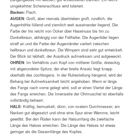
umgekehrter Scherenschluss wird toleriert.
Backen:
Flach.
AUGEN
: Groß, aber niemals übertrieben groß, rundlich, die
Augenhöhle füllend und ziemlich weit auseinander liegend. Die
Farbe der Iris reicht von Ocker über Haselnuss bis hin zu
Dunkelbraun, abhängig von der Fellfarbe. Die Augenlider liegen
straff an und die Farbe der Augenränder variiert zwischen
hellbraun und dunkelbraun. Die Wimpern sind sehr gut entwickelt.
Der Blick ist lebhaft, der Ausdruck aufmerksam und aufgeweckt.
OHREN
: Im Verhältnis zum Kopf von mittlerer Größe, dreieckig
mit abgerundeter Spitze; der eher breite Ansatz liegt knapp
oberhalb des Jochbogens. In der Ruhestellung hängend, wird der
Behang bei Aufmerksamkeit leicht angehoben. Wenn er längs
des Fangs nach vorne gelegt wird, soll er einen Viertel der Länge
des Fangs erreichen. Die Innenseite der Ohrmuschel ist ebenfalls
vollständig behaart.
HALS
: Kräftig, bemuskelt, dünn, von ovalem Durchmesser; am
Nacken gut abgesetzt und ohne eine Spur einer Wamme, leicht
gewölbt. Bei den Rüden kann der Halsumfang die zweifache
Länge des Halses erreichen. Die Länge des Halses ist etwas
geringer als die Gesamtlänge des Kopfes.