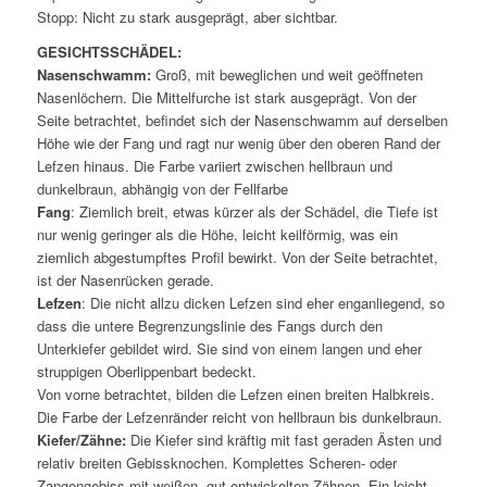
Stopp: Nicht zu stark ausgeprägt, aber sichtbar.
GESICHTSSCHÄDEL:
Nasenschwamm:
Groß, mit beweglichen und weit geöffneten
Nasenlöchern. Die Mittelfurche ist stark ausgeprägt. Von der
Seite betrachtet, befindet sich der Nasenschwamm auf derselben
Höhe wie der Fang und ragt nur wenig über den oberen Rand der
Lefzen hinaus. Die Farbe variiert zwischen hellbraun und
dunkelbraun, abhängig von der Fellfarbe
Fang
: Ziemlich breit, etwas kürzer als der Schädel, die Tiefe ist
nur wenig geringer als die Höhe, leicht keilförmig, was ein
ziemlich abgestumpftes Profil bewirkt. Von der Seite betrachtet,
ist der Nasenrücken gerade.
Lefzen
: Die nicht allzu dicken Lefzen sind eher enganliegend, so
dass die untere Begrenzungslinie des Fangs durch den
Unterkiefer gebildet wird. Sie sind von einem langen und eher
struppigen Oberlippenbart bedeckt.
Von vorne betrachtet, bilden die Lefzen einen breiten Halbkreis.
Die Farbe der Lefzenränder reicht von hellbraun bis dunkelbraun.
Kiefer/Zähne:
Die Kiefer sind kräftig mit fast geraden Ästen und
relativ breiten Gebissknochen. Komplettes Scheren- oder
Zangengebiss mit weißen, gut entwickelten Zähnen. Ein leicht