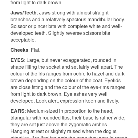
from light to dark brown.
Jaws/Teeth
: Jaws strong with almost straight
branches and a relatively spacious mandibular body.
Scissor or pincer bite with complete white and well-
developed teeth.
Slightly reverse scissors bite
acceptable.
Cheeks
: Flat.
EYES
: Large, but never exaggerated, rounded in
shape filling the socket and set fairly well apart. The
colour of the iris ranges from ochre to hazel and dark
brown depending on the colour of the coat. Eyelids
are close fitting and the colour of the eye-rims ranges
from light to dark brown. Eyelashes very well
developed. Look alert, expression keen and lively.
EARS
: Medium-sized in proportion to the head,
triangular with rounded tips; their base is rather wide;
they are set just above the zygomatic arches.
Hanging at rest or slightly raised when the dog is
attentive. If pulled towards the nose they should reach