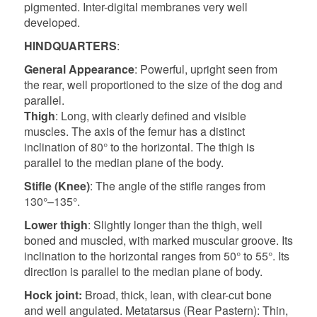
pigmented. Inter-digital membranes very well
developed.
HINDQUARTERS
:
General Appearance
: Powerful, upright seen from
the rear, well proportioned to the size of the dog and
parallel.
Thigh
: Long, with clearly defined and visible
muscles. The axis of the femur has a distinct
inclination of 80° to the horizontal. The thigh is
parallel to the median plane of the body.
Stifle (Knee)
: The angle of the stifle ranges from
130°–135°.
Lower thigh
: Slightly longer than the thigh, well
boned and muscled, with marked muscular groove.
Its
inclination to the horizontal ranges from 50° to 55°. Its
direction is parallel to the median plane of body.
Hock joint:
Broad, thick, lean, with clear-cut bone
and well angulated. Metatarsus (Rear Pastern): Thin,