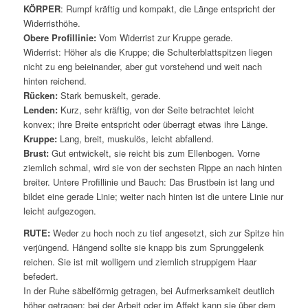
KÖRPER
: Rumpf kräftig und kompakt, die Länge entspricht der
Widerristhöhe.
Obere Profillinie:
Vom Widerrist zur Kruppe gerade.
Widerrist: Höher als die Kruppe; die Schulterblattspitzen liegen
nicht zu eng beieinander, aber gut vorstehend und weit nach
hinten reichend.
Rücken:
Stark bemuskelt, gerade.
Lenden:
Kurz, sehr kräftig, von der Seite betrachtet leicht
konvex; ihre Breite entspricht oder überragt etwas ihre Länge.
Kruppe:
Lang, breit, muskulös, leicht abfallend.
Brust:
Gut entwickelt, sie reicht bis zum Ellenbogen. Vorne
ziemlich schmal, wird sie von der sechsten Rippe an nach hinten
breiter. Untere Profillinie und Bauch: Das Brustbein ist lang und
bildet eine gerade Linie; weiter nach hinten ist die untere Linie nur
leicht aufgezogen.
RUTE:
Weder zu hoch noch zu tief angesetzt, sich zur Spitze hin
verjüngend. Hängend sollte sie knapp bis zum Sprunggelenk
reichen. Sie ist mit wolligem und ziemlich struppigem Haar
befedert.
In der Ruhe säbelförmig getragen, bei Aufmerksamkeit deutlich
höher getragen; bei der Arbeit oder im Affekt kann sie über dem