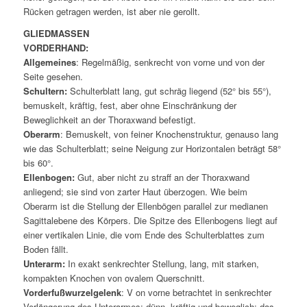
Rücken getragen werden, ist aber nie gerollt.
GLIEDMASSEN
VORDERHAND:
Allgemeines
: Regelmäßig, senkrecht von vorne und von der
Seite gesehen.
Schultern:
Schulterblatt lang, gut schräg liegend (52° bis 55°),
bemuskelt, kräftig, fest, aber ohne Einschränkung der
Beweglichkeit an der Thoraxwand befestigt.
Oberarm
: Bemuskelt, von feiner Knochenstruktur, genauso lang
wie das Schulterblatt; seine Neigung zur Horizontalen beträgt 58°
bis 60°.
Ellenbogen:
Gut, aber nicht zu straff an der Thoraxwand
anliegend; sie sind von zarter Haut überzogen. Wie beim
Oberarm ist die Stellung der Ellenbögen parallel zur medianen
Sagittalebene des Körpers. Die Spitze des Ellenbogens liegt auf
einer vertikalen Linie, die vom Ende des Schulterblattes zum
Boden fällt.
Unterarm:
In exakt senkrechter Stellung, lang, mit starken,
kompakten Knochen von ovalem Querschnitt.
Vorderfußwurzelgelenk
: V on vorne betrachtet in senkrechter
Verlängerung des Unterarmes; dünn, kräftig und beweglich; das