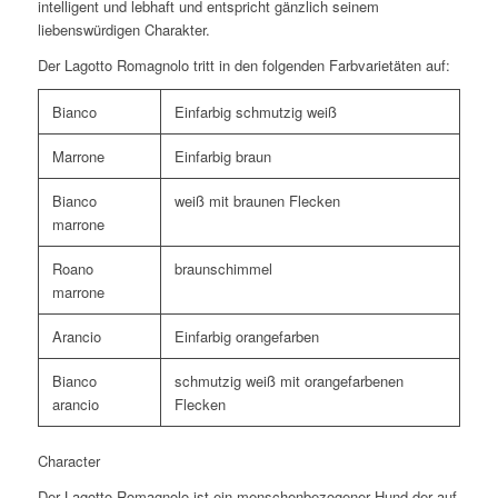
intelligent und lebhaft und entspricht gänzlich seinem
liebenswürdigen Charakter.
Der Lagotto Romagnolo tritt in den folgenden Farbvarietäten auf:
Bianco
Einfarbig schmutzig weiß
Marrone
Einfarbig braun
Bianco
weiß mit braunen Flecken
marrone
Roano
braunschimmel
marrone
Arancio
Einfarbig orangefarben
Bianco
schmutzig
weiß mit orangefarbenen
arancio
Flecken
Character
Der Lagotto Romagnolo ist ein menschenbezogener Hund der auf