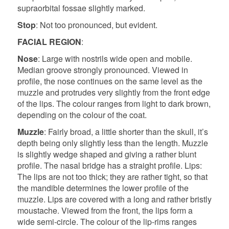
supraorbital fossae slightly marked.
Stop
: Not too pronounced, but evident.
FACIAL REGION
:
Nose
: Large with nostrils wide open and mobile.
Median groove strongly pronounced. Viewed in
profile, the nose continues on the same level as the
muzzle and protrudes very slightly from the front edge
of the lips. The colour ranges from light to dark brown,
depending on the colour of the coat.
Muzzle
: Fairly broad, a little shorter than the skull, it’s
depth being only slightly less than the length. Muzzle
is slightly wedge shaped and giving a rather blunt
profile. The nasal bridge has a straight profile. Lips:
The lips are not too thick; they are rather tight, so that
the mandible determines the lower profile of the
muzzle. Lips are covered with a long and rather bristly
moustache. Viewed from the front, the lips form a
wide semi-circle. The colour of the lip-rims ranges