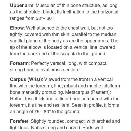
Upper arm
: Muscular, of thin bone structure, as long
as the shoulder blade; its inclination to the horizontal
ranges from 58°– 60°.
Elbow
: Well attached to the chest wall, but not too
tightly; covered with thin skin; parallel to the median
sagittal plane of the body as are the upper arms. The
tip of the elbow is located on a vertical line lowered
from the back end of the scapula to the ground.
Forearm
: Perfectly vertical, long, with compact,
strong bone of oval cross-section.
Carpus (Wrist)
: Viewed from the front in a vertical
line with the forearm; fine, robust and mobile; pisiform
bone markedly protruding. Metacarpus (Pastern):
Rather less thick and of finer bone compared with the
forearm, it’s fine and resilient. Seen in profile, it forms
an angle of 75°–80° to the ground.
Forefeet
: Slightly rounded, compact, with arched and
tight toes. Nails strong and curved. Pads well