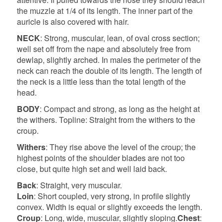
the muzzle at 1/4 of its length. The inner part of the
auricle is also covered with hair.
NECK
: Strong, muscular, lean, of oval cross section;
well set off from the nape and absolutely free from
dewlap, slightly arched. In males the perimeter of the
neck can reach the double of its length. The length of
the neck is a little less than the total length of the
head.
BODY
: Compact and strong, as long as the height at
the withers. Topline: Straight from the withers to the
croup.
Withers
: They rise above the level of the croup; the
highest points of the shoulder blades are not too
close, but quite high set and well laid back.
Back
: Straight, very muscular.
Loin
: Short coupled, very strong, in profile slightly
convex. Width is equal or slightly exceeds the length.
Croup
: Long, wide, muscular, slightly sloping.
Chest
: