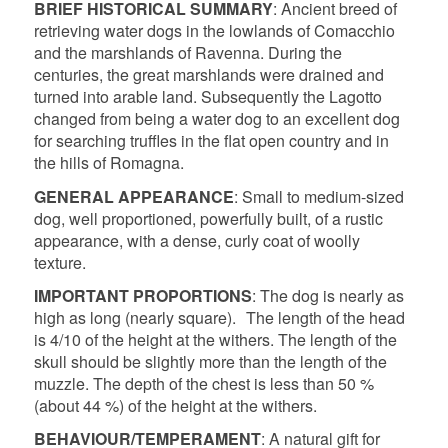
BRIEF HISTORICAL SUMMARY
: Ancient breed of
retrieving water dogs in the lowlands of Comacchio
and the marshlands of Ravenna. During the
centuries, the great marshlands were drained and
turned into arable land. Subsequently the Lagotto
changed from being a water dog to an excellent dog
for searching truffles in the flat open country and in
the hills of Romagna.
GENERAL APPEARANCE
: Small to medium-sized
dog, well proportioned, powerfully built, of a rustic
appearance, with a dense, curly coat of woolly
texture.
IMPORTANT PROPORTIONS
: The dog is nearly as
high as long (nearly square). The length of the head
is 4/10 of the height at the withers. The length of the
skull should be slightly more than the length of the
muzzle. The depth of the chest is less than 50 %
(about 44 %) of the height at the withers.
BEHAVIOUR/TEMPERAMENT
: A natural gift for