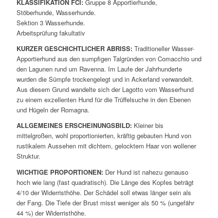
KLASSIFIKATION FCI:
Gruppe 8 Apportierhunde,
Stöberhunde, Wasserhunde.
Sektion 3 Wasserhunde.
Arbeitsprüfung fakultativ
KURZER GESCHICHTLICHER ABRISS:
Traditioneller Wasser-
Apportierhund aus den sumpfigen Talgründen von Comacchio und
den Lagunen rund um Ravenna. Im Laufe der Jahrhunderte
wurden die Sümpfe trockengelegt und in Ackerland verwandelt.
Aus diesem Grund wandelte sich der Lagotto vom Wasserhund
zu einem exzellenten Hund für die Trüffelsuche in den Ebenen
und Hügeln der Romagna.
ALLGEMEINES ERSCHEINUNGSBILD:
Kleiner bis
mittelgroßen, wohl proportionierten, kräftig gebauten Hund von
rustikalem Aussehen mit dichtem, gelocktem Haar von wollener
Struktur.
WICHTIGE PROPORTIONEN:
Der Hund ist nahezu genauso
hoch wie lang (fast quadratisch). Die Länge des Kopfes beträgt
4/10 der Widerristhöhe. Der Schädel soll etwas länger sein als
der Fang. Die Tiefe der Brust misst weniger als 50 % (ungefähr
44 %) der Widerristhöhe.