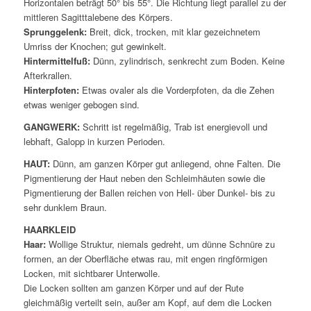
Horizontalen beträgt 50° bis 55°. Die Richtung liegt parallel zu der
mittleren Sagitttalebene des Körpers.
Sprunggelenk:
Breit, dick, trocken, mit klar gezeichnetem
Umriss der Knochen; gut gewinkelt.
Hintermittelfuß:
Dünn, zylindrisch, senkrecht zum Boden. Keine
Afterkrallen.
Hinterpfoten:
Etwas ovaler als die Vorderpfoten, da die Zehen
etwas weniger gebogen sind.
GANGWERK:
Schritt ist regelmäßig, Trab ist energievoll und
lebhaft, Galopp in kurzen Perioden.
HAUT:
Dünn, am ganzen Körper gut anliegend, ohne Falten. Die
Pigmentierung der Haut neben den Schleimhäuten sowie die
Pigmentierung der Ballen reichen von Hell- über Dunkel- bis zu
sehr dunklem Braun.
HAARKLEID
Haar:
Wollige Struktur, niemals gedreht, um dünne Schnüre zu
formen, an der Oberfläche etwas rau, mit engen ringförmigen
Locken, mit sichtbarer Unterwolle.
Die Locken sollten am ganzen Körper und auf der Rute
gleichmäßig verteilt sein, außer am Kopf, auf dem die Locken