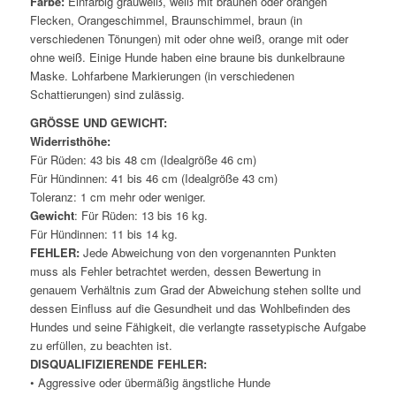
Farbe:
Einfarbig grauweiß, weiß mit braunen oder orangen
Flecken, Orangeschimmel, Braunschimmel, braun (in
verschiedenen Tönungen) mit oder ohne weiß, orange mit oder
ohne weiß. Einige Hunde haben eine braune bis dunkelbraune
Maske. Lohfarbene Markierungen (in verschiedenen
Schattierungen) sind zulässig.
GRÖSSE UND GEWICHT:
Widerristhöhe:
Für Rüden: 43 bis 48 cm (Idealgröße 46 cm)
Für Hündinnen: 41 bis 46 cm (Idealgröße 43 cm)
Toleranz: 1 cm mehr oder weniger.
Gewicht
: Für Rüden: 13 bis 16 kg.
Für Hündinnen: 11 bis 14 kg.
FEHLER:
Jede Abweichung von den vorgenannten Punkten
muss als Fehler betrachtet werden, dessen Bewertung in
genauem Verhältnis zum Grad der Abweichung stehen sollte und
dessen Einfluss auf die Gesundheit und das Wohlbefinden des
Hundes und seine Fähigkeit, die verlangte rassetypische Aufgabe
zu erfüllen, zu beachten ist.
DISQUALIFIZIERENDE FEHLER:
• Aggressive oder übermäßig ängstliche Hunde