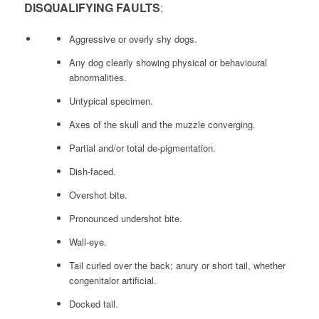
DISQUALIFYING FAULTS
:
Aggressive or overly shy dogs.
Any dog clearly showing physical or behavioural
abnormalities.
Untypical specimen.
Axes of the skull and the muzzle converging.
Partial and/or total de-pigmentation.
Dish-faced.
Overshot bite.
Pronounced undershot bite.
Wall-eye.
Tail curled over the back; anury or short tail, whether
congenitalor artificial.
Docked tail.