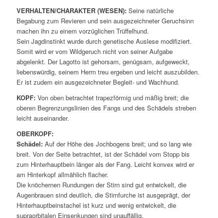
VERHALTEN/CHARAKTER (WESEN):
Seine natürliche
Begabung zum Revieren und sein ausgezeichneter Geruchsinn
machen ihn zu einem vorzüglichen Trüffelhund.
Sein Jagdinstinkt wurde durch genetische Auslese modifiziert.
Somit wird er vom Wildgeruch nicht von seiner Aufgabe
abgelenkt. Der Lagotto ist gehorsam, genügsam, aufgeweckt,
liebenswürdig, seinem Herrn treu ergeben und leicht auszubilden.
Er ist zudem ein ausgezeichneter Begleit- und Wachhund.
KOPF:
Von oben betrachtet trapezförmig und mäßig breit; die
oberen Begrenzungslinien des Fangs und des Schädels streben
leicht auseinander.
OBERKOPF:
Schädel:
Auf der Höhe des Jochbogens breit; und so lang wie
breit. Von der Seite betrachtet, ist der Schädel vom Stopp bis
zum Hinterhauptbein länger als der Fang. Leicht konvex wird er
am Hinterkopf allmählich flacher.
Die knöchernen Rundungen der Stirn sind gut entwickelt, die
Augenbrauen sind deutlich, die Stirnfurche ist ausgeprägt, der
Hinterhauptbeinstachel ist kurz und wenig entwickelt, die
supraorbitalen Einsenkungen sind unauffällig.