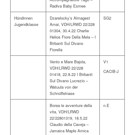
Radiva Baby Esmee
Hündinnen
Dzarelocky’s Almagest
SG2
Jugendklasse
Amai, VDH/LRWD 22/228
01304, 30.4.22 Charlie
Helios Fiore Della Mela – I
Birbanti Sul Divano
Fiorella
Vento e Mare Bajola,
V1
VDH/LRWD 22/228
CACIB-J
01418, 22.8.22 I Birbanti
Sul Divano Lucrezio –
Watuula von der
Schnüffelnase
Borea le avventure della
n.E
vita, VDH/LRWD
22/22801319, 18.5.22
Claudio della Caveja –
Jamaica Maple Amica