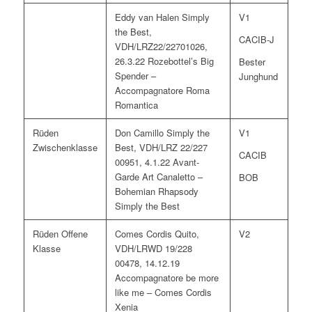
Eddy van Halen Simply
V1
the Best,
CACIB-J
VDH/LRZ22/22701026,
26.3.22 Rozebottel’s Big
Bester
Spender –
Junghund
Accompagnatore Roma
Romantica
Rüden
Don Camillo Simply the
V1
Zwischenklasse
Best, VDH/LRZ 22/227
CACIB
00951, 4.1.22 Avant-
Garde Art Canaletto –
BOB
Bohemian Rhapsody
Simply the Best
Rüden Offene
Comes Cordis Quito,
V2
Klasse
VDH/LRWD 19/228
00478, 14.12.19
Accompagnatore be more
like me – Comes Cordis
Xenia