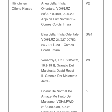
Hündinnen
Anea della Frisia
V2
Offene Klasse
Orientale, VDH/LRZ
20/227 00409, 20.5.20
Anjo de Lütt Nordlicht –
Comes Cordis Imara
Bina della Frisia Orientale,
SG4
VDH/LRZ 21/227 00752,
24.7.21 Luca – Comes
Cordis Imara
Venecziya, RKF 5805202,
V3
16.9.19 IL Granaio Dei
Maletesta David Rossi –
IL Granaio Dei Maletesta
Jetta),
Do-nut Be Normal Be
n.E
Amaze Me Fruto Del
Manzano, VDH/LRWD
21/22800938, 5.5.21
Hopkins Cesar fiore della