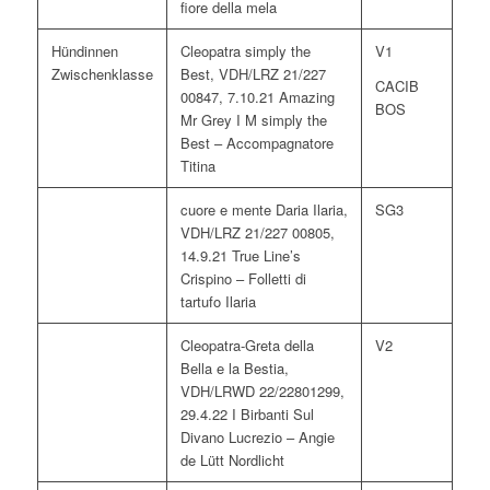
fiore della mela
Hündinnen
Cleopatra simply the
V1
Zwischenklasse
Best, VDH/LRZ 21/227
CACIB
00847, 7.10.21 Amazing
BOS
Mr Grey I M simply the
Best – Accompagnatore
Titina
cuore e mente Daria Ilaria,
SG3
VDH/LRZ 21/227 00805,
14.9.21 True Line’s
Crispino – Folletti di
tartufo Ilaria
Cleopatra-Greta della
V2
Bella e la Bestia,
VDH/LRWD 22/22801299,
29.4.22 I Birbanti Sul
Divano Lucrezio – Angie
de Lütt Nordlicht