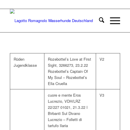
Rüden
Rozebottel’s Love at First
V2
Jugendklasse
Sight, 3266273, 23.2.22
Rozebottel’s Captain Of
My Soul – Rozebottel’s
Ella Cruella
cuore e mente Eros
V3
Lucrezio, VDH/LRZ
22/227 01021, 21.3.22 I
Birbanti Sul Divano
Lucrezio – Folletti di
tartufo Ilaria