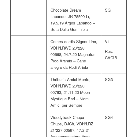
Chocolate Dream
SG
Labando, JR 78599 Lr,
19.5.19 Argos Labando –
Beta Della Geminiola
Comes cordis Signor Lino,
V1
VDH/LRWD 20/228
Res.
00668, 24.7.20 Magnatum
CACIB
Pico Aramis – Cane
allegro da Rodi Ariela
Thriburis Amici Monte,
SG3
VDH/LRWD 20/228
00763, 21.11.20 Moon
Mystique Earl – Niam
Amici per Sempre
Woodytrack Chupa
SG4
Chups, DJCh, VDH/LRZ
21/227 00597, 17.2.21
Accompagnatore Yago –