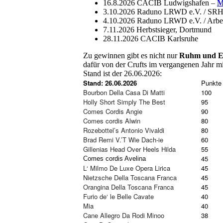
16.8.2026 CACIB Ludwigshafen –
M
3.10.2026 Raduno LRWD e.V. / SRH
4.10.2026 Raduno LRWD e.V. / Arbei
7.11.2026 Herbstsieger, Dortmund
28.11.2026 CACIB Karlsruhe
Zu gewinnen gibt es nicht nur
Ruhm und E
dafür von der Crufts im vergangenen Jahr m
Stand ist der 26.06.2026:
Stand: 26.06.2026
Punkte
Bourbon Della Casa Di Matti
100
Holly Short Simply The Best
95
Comes Cordis Angie
90
Comes cordis Alwin
80
Rozebottel’s Antonio Vivaldi
80
Brad Remi V.’T Wie Dach-ie
60
Gillenias Head Over Heels Hilda
55
45
Comes cordis Avelina
L‘ Milmo De Luxe Opera Lirica
45
Nietzsche Della Toscana Franca
45
Orangina Della Toscana Franca
45
Furio de‘ le Belle Cavate
40
Mia
40
Cane Allegro Da Rodi Minoo
38