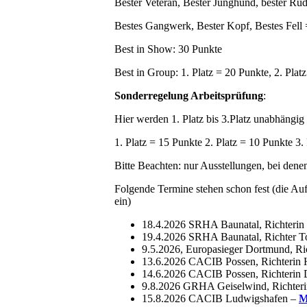
Bester Veteran, Bester Junghund, bester R
Bestes Gangwerk, Bester Kopf, Bestes Fell
Best in Show: 30 Punkte
Best in Group: 1. Platz = 20 Punkte, 2. Plat
Sonderregelung Arbeitsprüfung
:
Hier werden 1. Platz bis 3.Platz unabhängi
1. Platz = 15 Punkte 2. Platz = 10 Punkte 3.
Bitte Beachten: nur Ausstellungen, bei dene
Folgende Termine stehen schon fest (die Aufz
ein)
18.4.2026 SRHA Baunatal, Richterin
19.4.2026 SRHA Baunatal, Richter T
9.5.2026, Europasieger Dortmund, Ric
13.6.2026 CACIB Possen, Richterin 
14.6.2026 CACIB Possen, Richterin 
9.8.2026 GRHA Geiselwind, Richter
15.8.2026 CACIB Ludwigshafen –
M