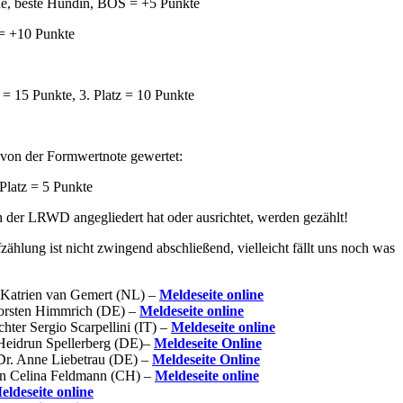
üde, beste Hündin, BOS = +5 Punkte
 = +10 Punkte
z = 15 Punkte, 3. Platz = 10 Punkte
g von der Formwertnote gewertet:
 Platz = 5 Punkte
n der LRWD angegliedert hat oder ausrichtet, werden gezählt!
ählung ist nicht zwingend abschließend, vielleicht fällt uns noch was
 Katrien van Gemert (NL) –
Meldeseite online
orsten Himmrich (DE) –
Meldeseite online
hter Sergio Scarpellini (IT) –
Meldeseite online
Heidrun Spellerberg (DE)–
Meldeseite Online
Dr. Anne Liebetrau (DE) –
Meldeseite Online
in Celina Feldmann (CH) –
Meldeseite online
eldeseite online