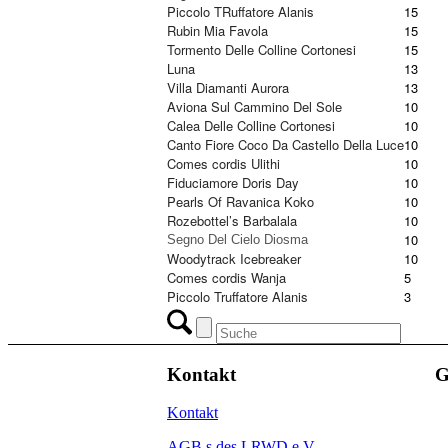
Piccolo TRuffatore Alanis
15
Rubin Mia Favola
15
Tormento Delle Colline Cortonesi
15
Luna
13
Villa Diamanti Aurora
13
Aviona Sul Cammino Del Sole
10
Calea Delle Colline Cortonesi
10
Canto Fiore Coco Da Castello Della Luce
10
Comes cordis Ulithi
10
Fiduciamore Doris Day
10
Pearls Of Ravanica Koko
10
Rozebottel’s Barbalala
10
10
Segno Del Cielo Diosma
Woodytrack Icebreaker
10
Comes cordis Wanja
5
Piccolo Truffatore Alanis
3
Kontakt
G
Kontakt
AGB s des LRWD e.V.