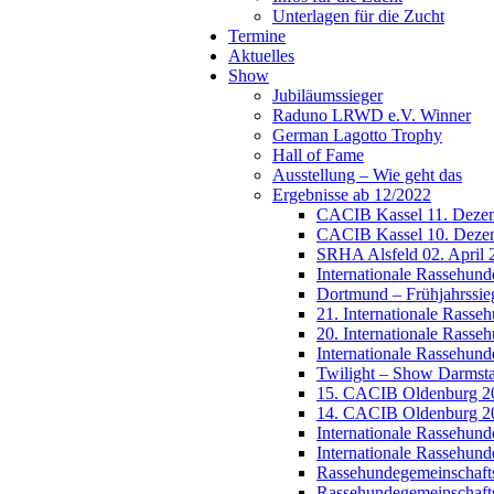
Unterlagen für die Zucht
Termine
Aktuelles
Show
Jubiläumssieger
Raduno LRWD e.V. Winner
German Lagotto Trophy
Hall of Fame
Ausstellung – Wie geht das
Ergebnisse ab 12/2022
CACIB Kassel 11. Dezemb
CACIB Kassel 10. Dezemb
SRHA Alsfeld 02. April 
Internationale Rassehun
Dortmund – Frühjahrssie
21. Internationale Rasse
20. Internationale Rasse
Internationale Rassehun
Twilight – Show Darmst
15. CACIB Oldenburg 20
14. CACIB Oldenburg 20
Internationale Rassehun
Internationale Rassehun
Rassehundegemeinschaft
Rassehundegemeinschafts