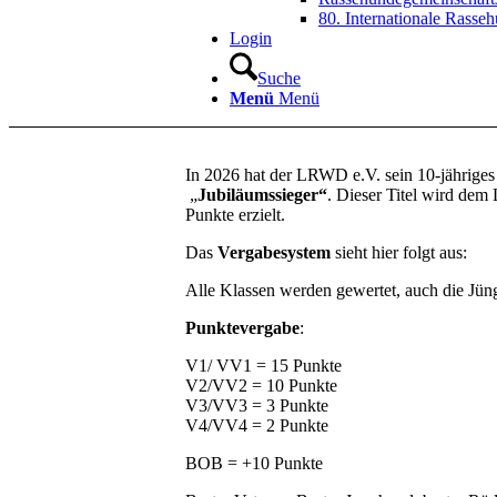
80. Internationale Rasse
Login
Suche
Menü
Menü
In 2026 hat der LRWD e.V. sein 10-jähriges B
„
Jubiläumssieger“
. Dieser Titel wird dem 
Punkte erzielt.
Das
Vergabesystem
sieht hier folgt aus:
Alle Klassen werden gewertet, auch die Jün
Punktevergabe
:
V1/ VV1 = 15 Punkte
V2/VV2 = 10 Punkte
V3/VV3 = 3 Punkte
V4/VV4 = 2 Punkte
BOB = +10 Punkte