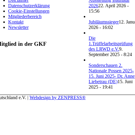
Disclaimer
Ausstellung Baunatal
Datenschutzerklärung
2026
22. April 2026 -
Cookie-Einstellungen
15:56
Mitgliederbereich
Kontakt
Jubiläumssieger
12. Janu
Newsletter
2026 - 16:02
Die
itglied in der GKF
1.Trüffelarbeitsprüfung
des LRWD e.V.
9.
September 2025 - 8:24
Sonderschauen 2.
Nationale Possen 2025-
15. Juni 2025- Dr. Anne
Liebetrau (DE)
15. Juni
2025 - 19:41
schland e.V. |
Webdesign by ZENPRESS®