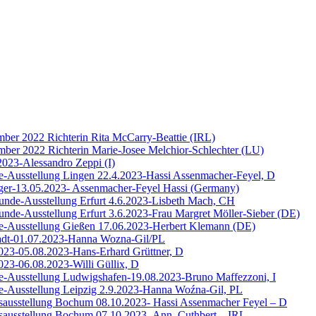
er 2022 Richterin Rita McCarry-Beattie (IRL)
er 2022 Richterin Marie-Josee Melchior-Schlechter (LU)
2023-Alessandro Zeppi (I)
de-Ausstellung Lingen 22.4.2023-Hassi Assenmacher-Feyel, D
ger-13.05.2023- Assenmacher-Feyel Hassi (Germany)
hunde-Ausstellung Erfurt 4.6.2023-Lisbeth Mach, CH
hunde-Ausstellung Erfurt 3.6.2023-Frau Margret Möller-Sieber (DE)
de-Ausstellung Gießen 17.06.2023-Herbert Klemann (DE)
adt-01.07.2023-Hanna Wozna-Gil/PL
23-05.08.2023-Hans-Erhard Grüttner, D
23-06.08.2023-Willi Güllix, D
de-Ausstellung Ludwigshafen-19.08.2023-Bruno Maffezzoni, I
de-Ausstellung Leipzig 2.9.2023-Hanna Woźna-Gil, PL
sausstellung Bochum 08.10.2023- Hassi Assenmacher Feyel – D
ausstellung Bochum 07.10.2023- Ann, Cuthbert – IRL