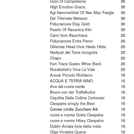
Goro Di Campoleone
35
High Emotion Grace,
35
Agi Hammerthief Of Nac Mac Feegle
30
Del Tifernate Metauro
30
Fiduciamore Elay Gold
30
Pearls Of Ravanica Kiki
30
Cami Vom Baumhaus
25
Fiduciamore Evita Peron
25
Gillenias Head Over Heels Hilda
25
Nadiyah dei Terra Incognita
25
Chapo
20
Kan Trace Guess Whos Back
20
Rozebottel’s Viva La Vida
20
Anouk Piccolo Richiamo
15
ACQUA E TERRA NINO
15
Ava dal-cuore-verde
15
Bruno von der Trüffelkultur
15
Ciquitita Delle Colline Cortonesi
15
Cleopatra simply the Best
15
Comes cordis Zucchero Aik
15
cuore e mente Greta Cleopatra
15
cuore e mente Hilary Cleopatra
15
Dublin Amata fiore della mela
15
Olga Vivaista Quena
15