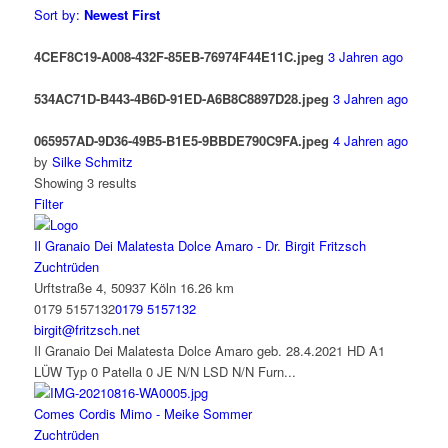
Sort by:
Newest First
4CEF8C19-A008-432F-85EB-76974F44E11C.jpeg
3 Jahren ago
534AC71D-B443-4B6D-91ED-A6B8C8897D28.jpeg
3 Jahren ago
065957AD-9D36-49B5-B1E5-9BBDE790C9FA.jpeg
4 Jahren ago
by
Silke Schmitz
Showing 3 results
Filter
Il Granaio Dei Malatesta Dolce Amaro - Dr. Birgit Fritzsch
Zuchtrüden
Urftstraße 4, 50937 Köln
16.26 km
0179 5157132
0179 5157132
birgit@fritzsch.net
Il Granaio Dei Malatesta Dolce Amaro geb. 28.4.2021 HD A1
LÜW Typ 0 Patella 0 JE N/N LSD N/N Furn...
Comes Cordis Mimo - Meike Sommer
Zuchtrüden