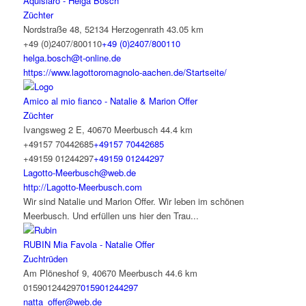
Aquislaro - Helga Bosch
Züchter
Nordstraße 48, 52134 Herzogenrath
43.05 km
+49 (0)2407/800110
+49 (0)2407/800110
helga.bosch@t-online.de
https://www.lagottoromagnolo-aachen.de/Startseite/
Amico al mio fianco - Natalie & Marion Offer
Züchter
Ivangsweg 2 E, 40670 Meerbusch
44.4 km
+49157 70442685
+49157 70442685
+49159 01244297
+49159 01244297
Lagotto-Meerbusch@web.de
http://Lagotto-Meerbusch.com
Wir sind Natalie und Marion Offer. Wir leben im schönen
Meerbusch. Und erfüllen uns hier den Trau...
RUBIN Mia Favola - Natalie Offer
Zuchtrüden
Am Plöneshof 9, 40670 Meerbusch
44.6 km
015901244297
015901244297
natta_offer@web.de