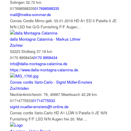
Solingen
32.72 km
017698588335
017698588335
mail@meike-sommer.de
Comes Cordis Mimo geb. 03.01.2019 HD A1 ED 0 Patella 0 JE
N/N LSD frei G/G Furnishing F/F Augen...
dalla Montagna Calamina - Markus Löhrer
Züchter
52223 Stolberg
37.19 km
0170 8958434
0170 8958434
info@dalla-montagna-calamina.de
https://www.dalla-montagna-calamina.de
Comes cordis Ilario-Carlo - Sigrid Müller-Emsters
Zuchtrüden
Necklenbroicherstr. 76, 40667 Meerbusch
42.28 km
01714775533
01714775533
sigrid.mueller-emsters@t-online.de
Comes cordis Ilario-Carlo HD A1 LÜW 0 Patella 0 JE N/N
Furnishing F/F LSD N/N Augen frei 20. Mai ...