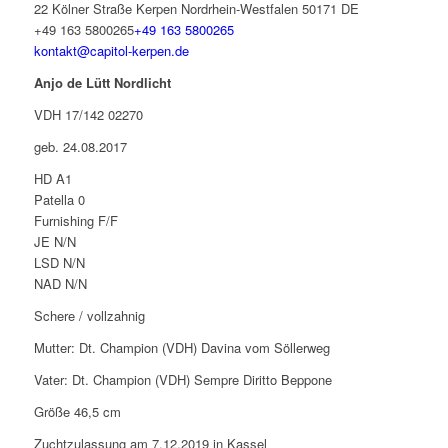
22 Kölner Straße
Kerpen
Nordrhein-Westfalen
50171
DE
+49 163 5800265
+49 163 5800265
kontakt@capitol-kerpen.de
Anjo de Lütt Nordlicht
VDH 17/142 02270
geb. 24.08.2017
HD A1
Patella 0
Furnishing F/F
JE N/N
LSD N/N
NAD N/N
Schere / vollzahnig
Mutter: Dt. Champion (VDH) Davina vom Söllerweg
Vater: Dt. Champion (VDH) Sempre Diritto Beppone
Größe 46,5 cm
Zuchtzulassung am 7.12.2019 in Kassel