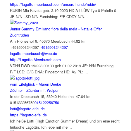
https://lagotto-meerbusch.com/unsere-hunde/rubin/
RUBIN Mia Favola geb. 3.10.2023 HD A1 LÜW Typ 0 Patella 0
JE N/N LSD N/N Furnishing: F/F CDDY N/N...
Junior Sammy Emiliano fiore della mela - Natalie Offer
Zuchtrüden
Am Plöneshof 9, 40670 Meerbusch
44.82 km
+4915901244297
+4915901244297
lagotto-meerbusch@web.de
http://Lagotto-Meerbusch.com
VDH/LRWD 19/228 00133 geb.01.02.2019 JE: N/N Furnshing:
F/F LSD: G/G DNA: Fingerprint HD: A2 PL: ...
vom Eifelglück - Maren Deeke
Züchter
Züchter mit Welpen
In der Dreesbach 15, 53940 Hellenthal
47.04 km
015122256750
015122256750
lotti@lagotto-eifel.de
https://lagotto-eifel.de
Ich heiße Lotti (High Emotion Summer Dream) und bin eine recht
hübsche Lagöttin. Ich lebe mit mei...