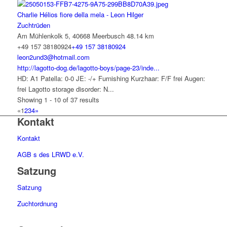
Charlie Hélios fiore della mela - Leon Hilger
Zuchtrüden
Am Mühlenkolk 5, 40668 Meerbusch
48.14 km
+49 157 38180924
+49 157 38180924
leon2und3@hotmail.com
http://lagotto-dog.de/lagotto-boys/page-23/inde...
HD: A1 Patella: 0-0 JE: -/+ Furnishing Kurzhaar: F/F frei Augen:
frei Lagotto storage disorder: N...
Showing 1 - 10 of 37 results
«
1
2
3
4
»
Kontakt
Kontakt
AGB s des LRWD e.V.
Satzung
Satzung
Zuchtordnung