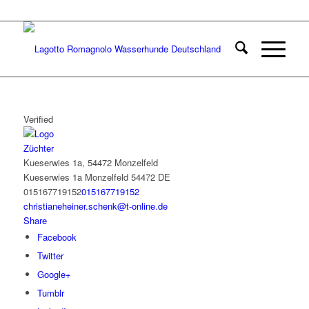
Verified
Züchter
Kueserwies 1a, 54472 Monzelfeld
Kueserwies 1a
Monzelfeld
54472
DE
015167719152
015167719152
christianeheiner.schenk@t-online.de
Share
Facebook
Twitter
Google+
Tumblr