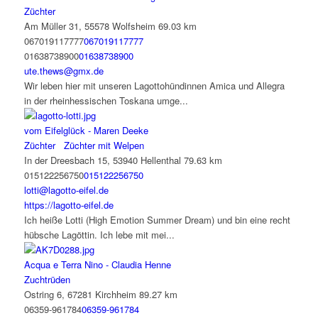
Züchter
Am Müller 31, 55578 Wolfsheim
69.03 km
067019117777
067019117777
01638738900
01638738900
ute.thews@gmx.de
Wir leben hier mit unseren Lagottohündinnen Amica und Allegra
in der rheinhessischen Toskana umge...
vom Eifelglück - Maren Deeke
Züchter
Züchter mit Welpen
In der Dreesbach 15, 53940 Hellenthal
79.63 km
015122256750
015122256750
lotti@lagotto-eifel.de
https://lagotto-eifel.de
Ich heiße Lotti (High Emotion Summer Dream) und bin eine recht
hübsche Lagöttin. Ich lebe mit mei...
Acqua e Terra Nino - Claudia Henne
Zuchtrüden
Ostring 6, 67281 Kirchheim
89.27 km
06359-961784
06359-961784