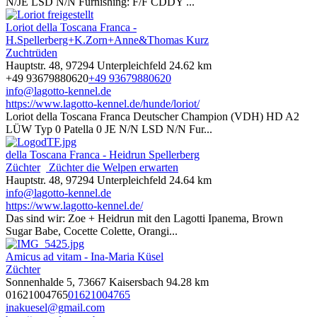
N/JE LSD N/N Furnishing: F/F CDDY ...
Loriot della Toscana Franca -
H.Spellerberg+K.Zorn+Anne&Thomas Kurz
Zuchtrüden
Hauptstr. 48, 97294 Unterpleichfeld
24.62 km
+49 93679880620
+49 93679880620
info@lagotto-kennel.de
https://www.lagotto-kennel.de/hunde/loriot/
Loriot della Toscana Franca Deutscher Champion (VDH) HD A2
LÜW Typ 0 Patella 0 JE N/N LSD N/N Fur...
della Toscana Franca - Heidrun Spellerberg
Züchter
Züchter die Welpen erwarten
Hauptstr. 48, 97294 Unterpleichfeld
24.64 km
info@lagotto-kennel.de
https://www.lagotto-kennel.de/
Das sind wir: Zoe + Heidrun mit den Lagotti Ipanema, Brown
Sugar Babe, Cocette Colette, Orangi...
Amicus ad vitam - Ina-Maria Küsel
Züchter
Sonnenhalde 5, 73667 Kaisersbach
94.28 km
01621004765
01621004765
inakuesel@gmail.com