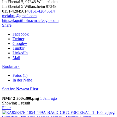
Im Ebental 5, 97348 Willanzheim
Im Ebental 5
Willanzheim
97348
0151-42845614
0151-42845614
mejakru@gmail.com
https://lagotti-ofnacmacfeegle.com
Share
Facebook
Twitter
Google+
Tumblr
LinkedIn
Mail
Bookmark
Fotos (1)
In der Nähe
Sort by:
Newest First
NMF-2-300x300.png
1 Jahr ago
Showing 1 result
Filter