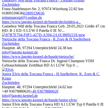
Gameboy Will della Toscana Franca - Thomas Grimm
Zuchtrüden
Franz-Stadelmayer-Str. 2, 97074 Würzburg
22.82 km
01809339636
01809339636
grimmspezial@t-online.de
https://www.lagotto-kennel.de/hunde/deckrüden-a...
Gameboy Will della Toscana Franca Geb. 29.05.2021 Größe 47 cm
HD: B 1 ED: 0 LÜW 0 Patella 0 JE N/...
Nietzsche della Toscana Franca - K.Zorn & H.Spellerberg
Zuchtrüden
Hauptstr. 48, 97294 Unterpleichfeld
24.38 km
info@lagotto-kennel.de
https://www.lagotto-kennel.de/hunde/nietzsche/
Nietzsche della Toscana Franca Dt. Jugend Champion VDH
Gebrauchshunde Zertifikat HD A1 LÜW Typ 0 ...
Junior Elvis della Toscana Franca - H.Spellerberg, K. Zorn & C.
Kraus
Zuchtrüden
Hauptstr. 48, 97294 Unterpleichfeld
24.62 km
+49 93679880620
+49 93679880620
info@lagotto-kennel.de
https://www.lagotto-kennel.de/hunde/junior-elvis/
Junior Elvis della Toscana Franca HD A1 LÜW Typ 0 Patella 0 JE