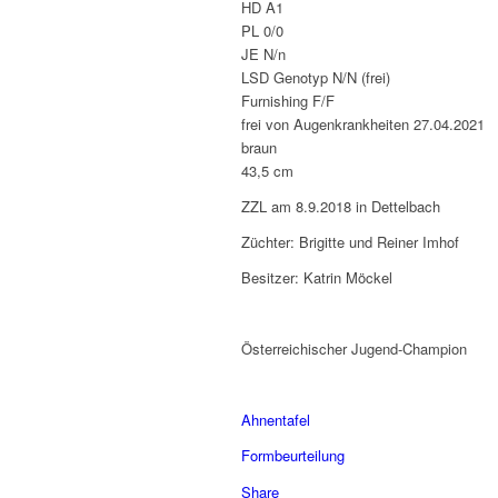
HD A1
PL 0/0
JE N/n
LSD Genotyp N/N (frei)
Furnishing F/F
frei von Augenkrankheiten 27.04.2021
braun
43,5 cm
ZZL am 8.9.2018 in Dettelbach
Züchter: Brigitte und Reiner Imhof
Besitzer: Katrin Möckel
Österreichischer Jugend-Champion
Ahnentafel
Formbeurteilung
Share