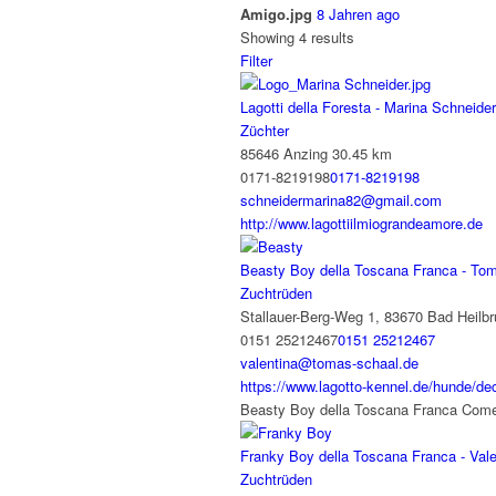
Amigo.jpg
8 Jahren ago
Showing 4 results
Filter
Lagotti della Foresta - Marina Schneider
Züchter
85646 Anzing
30.45 km
0171-8219198
0171-8219198
schneidermarina82@gmail.com
http://www.lagottiilmiograndeamore.de
Beasty Boy della Toscana Franca - Tom
Zuchtrüden
Stallauer-Berg-Weg 1, 83670 Bad Heilb
0151 25212467
0151 25212467
valentina@tomas-schaal.de
https://www.lagotto-kennel.de/hunde/dec
Beasty Boy della Toscana Franca Comes
Franky Boy della Toscana Franca - Val
Zuchtrüden