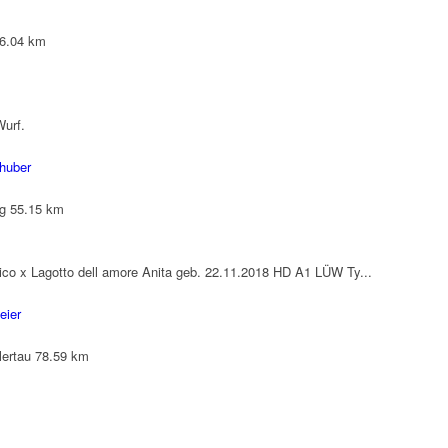
6.04 km
Wurf.
lhuber
g
55.15 km
ico x Lagotto dell amore Anita geb. 22.11.2018 HD A1 LÜW Ty...
eier
lertau
78.59 km