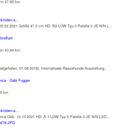
nn
37.85 km
krüden-a...
25.03.2021 Größe 47,5 cm HD: B2 LÜW Typ 0 Patella 0 JE N/N L...
Gindhart
en
43.64 km
igshafen, 07.08.2018), Internatioale Rassehunde-Ausstellung...
anca - Gabi Fugger
35 km
krüden-a...
ranca Geb. 10.10.2021 HD: A 1 LÜW Typ 0 Patella 0 JE N/N LSD...