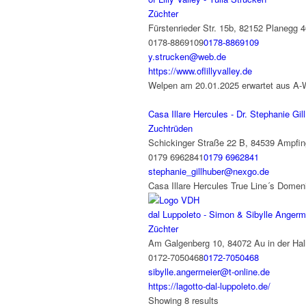
Züchter
Fürstenrieder Str. 15b, 82152 Planegg
4
0178-8869109
0178-8869109
y.strucken@web.de
https://www.oflillyvalley.de
Welpen am 20.01.2025 erwartet aus A-
Casa Illare Hercules - Dr. Stephanie Gil
Zuchtrüden
Schickinger Straße 22 B, 84539 Ampfin
0179 6962841
0179 6962841
stephanie_gillhuber@nexgo.de
Casa Illare Hercules True Line´s Domen
dal Luppoleto - Simon & Sibylle Angerm
Züchter
Am Galgenberg 10, 84072 Au in der Hal
0172-7050468
0172-7050468
sibylle.angermeier@t-online.de
https://lagotto-dal-luppoleto.de/
Showing 8 results