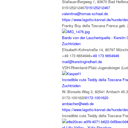
Stallauer-Bergweg 1, 83670 Bad Heilbru
015125212467
015125212467
valentina@tomas-schaal.de
https://www.lagotto-kennel.de/hunde/dec
Franky Boy della Toscana Franca geb. 
Bardo von der Lauchertquelle - Kerstin 
Zuchtrüden
Elisabeth-Kohnstraße 14, 80797 Münch
+49 173 6654946
+49 173 6654946
mail@kerstingindhart.de
VDH-Rheinland-Pfalz-Jugendsieger (Ludw
Incredible cute Teddy della Toscana Fr
Zuchtrüden
W.-Bonsels-Weg 3, 82541 Ambach
45.
0172-1001620
0172-1001620
ambacher@web.de
https://www.lagotto-kennel.de/hunde/dec
Incredible cute Teddy della Toscana F
of Lilly Valley - Yulia Strucken