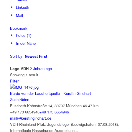
LinkedIn
Mail
Bookmark
Fotos (1)
In der Nähe
Sort by:
Newest First
Logo VDH
2 Jahren ago
Showing 1 result
Filter
Bardo von der Lauchertquelle - Kerstin Gindhart
Zuchtrüden
Elisabeth-Kohnstraße 14, 80797 München
46.47 km
+49 173 6654946
+49 173 6654946
mail@kerstingindhart.de
VDH-Rheinland-Pfalz-Jugendsieger (Ludwigshafen, 07.08.2018),
Internatioale Rassehunde-Ausstellung...