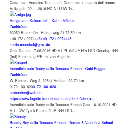
Casa Illare Hercules True Line´s Domenico x Lagotto dell amore
Anita geb. 22.11.2018 HD A1 LÜW Ty...
Amigo vom Kaiserreich - Katrin Möckel
Zuchtrüden
83052 Bruckmühl, Heimatweg 21
78.59 km
+49 172 / 9074445
+49 172 / 9074445
katrin.moeckel@gmx.de
Geb.-Datum: 17.06.2016 HD A1 PL 0/0 JE N/n LSD Genotyp N/N
(frei) Furnishing F/F frei von Augenkr...
Incredible cute Teddy della Toscana Franca - Gabi Fugger
Zuchtrüden
W.-Bonsels-Weg 3, 82541 Ambach
83.72 km
0172-1001620
0172-1001620
ambacher@web.de
https://www.lagotto-kennel.de/hunde/deckrüden-a...
Incredible cute Teddy della Toscana Franca Geb. 10.10.2021 HD:
A 1 LÜW Typ 0 Patella 0 JE N/N LSD...
Beasty Boy della Toscana Franca - Tomas & Valentina Schaal