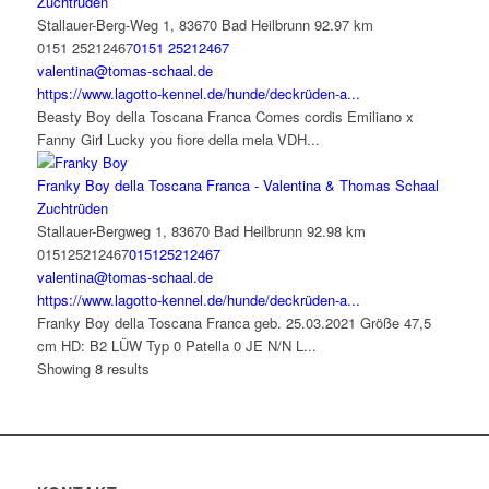
Zuchtrüden
Stallauer-Berg-Weg 1, 83670 Bad Heilbrunn
92.97 km
0151 25212467
0151 25212467
valentina@tomas-schaal.de
https://www.lagotto-kennel.de/hunde/deckrüden-a...
Beasty Boy della Toscana Franca Comes cordis Emiliano x
Fanny Girl Lucky you fiore della mela VDH...
Franky Boy della Toscana Franca - Valentina & Thomas Schaal
Zuchtrüden
Stallauer-Bergweg 1, 83670 Bad Heilbrunn
92.98 km
015125212467
015125212467
valentina@tomas-schaal.de
https://www.lagotto-kennel.de/hunde/deckrüden-a...
Franky Boy della Toscana Franca geb. 25.03.2021 Größe 47,5
cm HD: B2 LÜW Typ 0 Patella 0 JE N/N L...
Showing 8 results