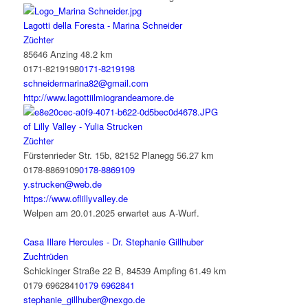
Lagotti della Foresta - Marina Schneider
Züchter
85646 Anzing
48.2 km
0171-8219198
0171-8219198
schneidermarina82@gmail.com
http://www.lagottiilmiograndeamore.de
of Lilly Valley - Yulia Strucken
Züchter
Fürstenrieder Str. 15b, 82152 Planegg
56.27 km
0178-8869109
0178-8869109
y.strucken@web.de
https://www.oflillyvalley.de
Welpen am 20.01.2025 erwartet aus A-Wurf.
Casa Illare Hercules - Dr. Stephanie Gillhuber
Zuchtrüden
Schickinger Straße 22 B, 84539 Ampfing
61.49 km
0179 6962841
0179 6962841
stephanie_gillhuber@nexgo.de