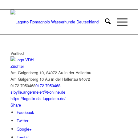
Verified
Züchter
Am Galgenberg 10, 84072 Au in der Hallertau
Am Galgenberg 10
Au in der Hallertau
84072
0172-7050468
0172-7050468
sibylle.angermeier@t-online.de
https://lagotto-dal-luppoleto.de/
Share
Facebook
Twitter
Google+
Tumblr