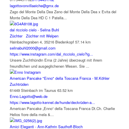
lagottovonvillaeiche@gmx.de
Zago del Monte Della Dea Zeno del Monte Della Dea x Evita del
Monte Della Dea HD C 1 Patella...
dal ricciolo cielo - Selina Buhl
Züchter
Züchter mit Welpen
Hainbachsgraben 4, 35216 Biedenkopf
57.14 km
selinabuhl2000@gmail.com
https://www.instagram.com/dal_ricciolo_cielo?ig...
Unsere Zuchthündin Erna (2 Jahre) überzeugt mit ihrem
freundlichen und ausgeglichenen Wesen. Sie ...
American Pancake "Enno" della Toscana Franca - M.Köhler
Zuchtrüden
61449 Steinbach im Taunus
63.52 km
Enno.Lagotto@web.de
https://www.lagotto-kennel.de/hunde/deckrüden-a...
American Pancake „Enno“ della Toscana Franca Dt.Ch. Charlie
Helios fiore della mela &...
Amici Eleganti - Ann-Kathrin Sauthoff-Bloch