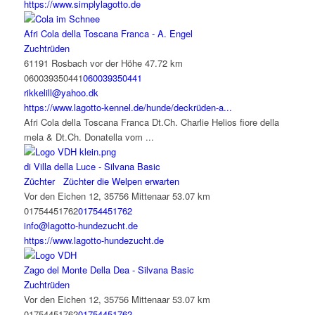
https://www.simplylagotto.de
Afri Cola della Toscana Franca - A. Engel
Zuchtrüden
61191 Rosbach vor der Höhe
47.72 km
060039350441
060039350441
rikkelill@yahoo.dk
https://www.lagotto-kennel.de/hunde/deckrüden-a...
Afri Cola della Toscana Franca Dt.Ch. Charlie Helios fiore della
mela & Dt.Ch. Donatella vom ...
di Villa della Luce - Silvana Basic
Züchter
Züchter die Welpen erwarten
Vor den Eichen 12, 35756 Mittenaar
53.07 km
01754451762
01754451762
info@lagotto-hundezucht.de
https://www.lagotto-hundezucht.de
Zago del Monte Della Dea - Silvana Basic
Zuchtrüden
Vor den Eichen 12, 35756 Mittenaar
53.07 km
01754451762
01754451762