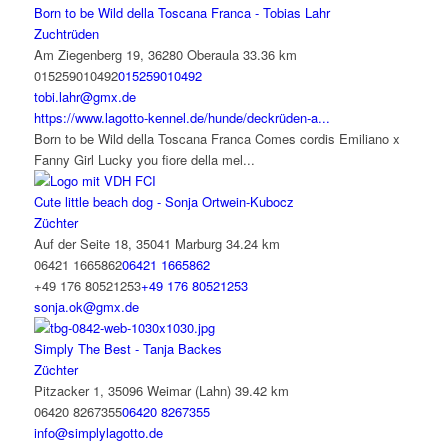
Born to be Wild della Toscana Franca - Tobias Lahr
Zuchtrüden
Am Ziegenberg 19, 36280 Oberaula
33.36 km
015259010492
015259010492
tobi.lahr@gmx.de
https://www.lagotto-kennel.de/hunde/deckrüden-a...
Born to be Wild della Toscana Franca Comes cordis Emiliano x
Fanny Girl Lucky you fiore della mel...
Cute little beach dog - Sonja Ortwein-Kubocz
Züchter
Auf der Seite 18, 35041 Marburg
34.24 km
06421 1665862
06421 1665862
+49 176 80521253
+49 176 80521253
sonja.ok@gmx.de
Simply The Best - Tanja Backes
Züchter
Pitzacker 1, 35096 Weimar (Lahn)
39.42 km
06420 8267355
06420 8267355
info@simplylagotto.de