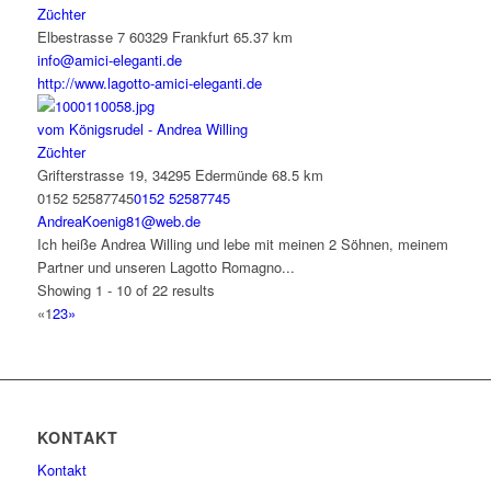
Züchter
Elbestrasse 7 60329 Frankfurt
65.37 km
info@amici-eleganti.de
http://www.lagotto-amici-eleganti.de
vom Königsrudel - Andrea Willing
Züchter
Grifterstrasse 19, 34295 Edermünde
68.5 km
0152 52587745
0152 52587745
AndreaKoenig81@web.de
Ich heiße Andrea Willing und lebe mit meinen 2 Söhnen, meinem
Partner und unseren Lagotto Romagno...
Showing 1 - 10 of 22 results
«
1
2
3
»
KONTAKT
Kontakt