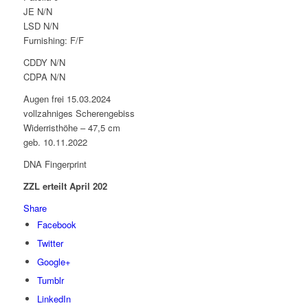
JE N/N
LSD N/N
Furnishing: F/F
CDDY N/N
CDPA N/N
Augen frei 15.03.2024
vollzahniges Scherengebiss
Widerristhöhe – 47,5 cm
geb. 10.11.2022
DNA Fingerprint
ZZL erteilt April 202
Share
Facebook
Twitter
Google+
Tumblr
LinkedIn