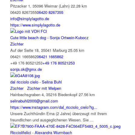
Pitzacker 1, 35096 Weimar (Lahn)
22.28 km
06420 8267355
06420 8267355
info@simplylagotto.de
https://www.simplylagotto.de
Cute little beach dog - Sonja Ortwein-Kubocz
Züchter
Auf der Seite 18, 35041 Marburg
25.05 km
06421 1665862
06421 1665862
+49 176 80521253
+49 176 80521253
sonja.ok@gmx.de
dal ricciolo cielo - Selina Buhl
Züchter
Züchter mit Welpen
Hainbachsgraben 4, 35216 Biedenkopf
27.56 km
selinabuhl2000@gmail.com
https://www.instagram.com/dal_ricciolo_cielo?ig...
Unsere Zuchthündin Erna (2 Jahre) überzeugt mit ihrem
freundlichen und ausgeglichenen Wesen. Sie ...
Ricciolifelici - Alexandra Wurmbach