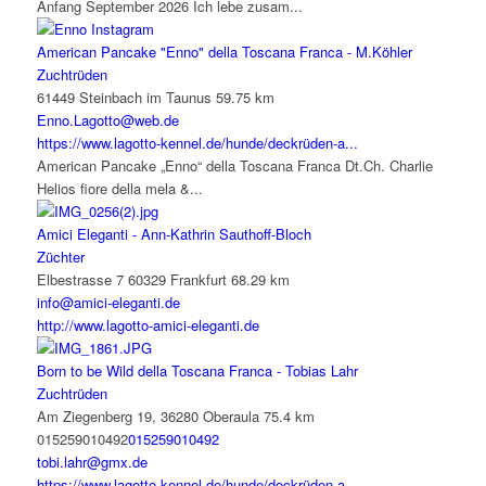
Anfang September 2026 Ich lebe zusam...
American Pancake "Enno" della Toscana Franca - M.Köhler
Zuchtrüden
61449 Steinbach im Taunus
59.75 km
Enno.Lagotto@web.de
https://www.lagotto-kennel.de/hunde/deckrüden-a...
American Pancake „Enno“ della Toscana Franca Dt.Ch. Charlie
Helios fiore della mela &...
Amici Eleganti - Ann-Kathrin Sauthoff-Bloch
Züchter
Elbestrasse 7 60329 Frankfurt
68.29 km
info@amici-eleganti.de
http://www.lagotto-amici-eleganti.de
Born to be Wild della Toscana Franca - Tobias Lahr
Zuchtrüden
Am Ziegenberg 19, 36280 Oberaula
75.4 km
015259010492
015259010492
tobi.lahr@gmx.de
https://www.lagotto-kennel.de/hunde/deckrüden-a...