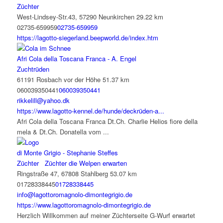
Züchter
West-Lindsey-Str.43, 57290 Neunkirchen
29.22 km
02735-659959
02735-659959
https://lagotto-siegerland.beepworld.de/index.htm
Afri Cola della Toscana Franca - A. Engel
Zuchtrüden
61191 Rosbach vor der Höhe
51.37 km
060039350441
060039350441
rikkelill@yahoo.dk
https://www.lagotto-kennel.de/hunde/deckrüden-a...
Afri Cola della Toscana Franca Dt.Ch. Charlie Helios fiore della
mela & Dt.Ch. Donatella vom ...
di Monte Grigio - Stephanie Steffes
Züchter
Züchter die Welpen erwarten
Ringstraße 47, 67808 Stahlberg
53.07 km
01728338445
01728338445
info@lagottoromagnolo-dimontegrigio.de
https://www.lagottoromagnolo-dimontegrigio.de
Herzlich Willkommen auf meiner Züchterseite G-Wurf erwartet